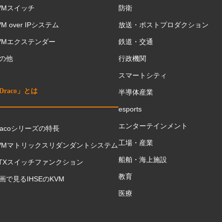
VMスイッチ
防衛
VM over IPシステム
放送・ポストプロダクション
VMエクステンダー
鉄道・交通
の他
行政機関
スマートシティ
Draco」とは
半導体産業
esports
エンターテインメント
racoシリーズの特長
工場・産業
VMマトリックスリダンダントシステム
船舶・海上施設
TXスイッチファンクション
教育
画で見るIHSEのKVM
医療