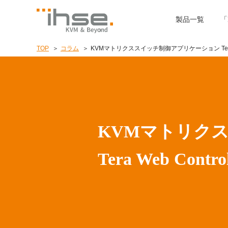
製品一覧
「
TOP
コラム
KVMマトリクススイッチ制御アプリケーション Tera W
KVMマトリク
Tera Web Contro