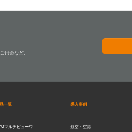
ご用命など、
品一覧
導入事例
VMマルチビューワ
航空・空港